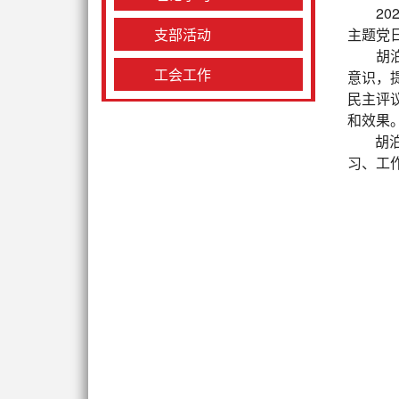
20
支部活动
主题党
胡
工会工作
意识，
民主评
和效果
胡
习、工