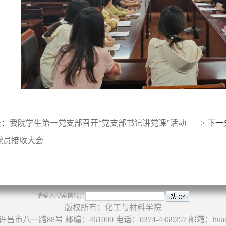
条：
我院学生第一党支部召开“党支部书记讲党课”活动
>
下一
党员接收大会
请输入搜索信息：
版权所有：化工与材料学院
市八一路88号 邮编：461000 电话：0374-4369257 邮箱：
hua