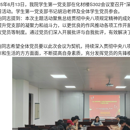
25
6
13
S302
年
月
日，我院学生第一党支部在化材楼
会议室召开“
日活动。学生第一党支部书记胡泊老师及全体学生党员参会。
泊同志提到：本次主题活动聚焦总结贯彻中央八项规定精神的成
提升党支部的凝聚力和战斗力，以更优良的作风推动各项工作开
议党员等制度。通过党员们深入开展批评与自我批评，有效解决
。
泊同志希望全体党员要以此次会议为契机，持续深入贯彻中央八
作和生活的方方面面，不断提高自身素质，充分发挥党员的先锋