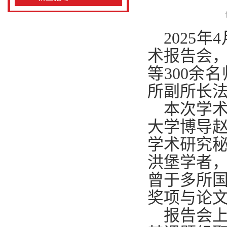
2025
年
4
术报告会
等
300
余名
所副所长
本次学
大学博导
学术研究
洪堡学者
曾于多所
奖项与论
报告会